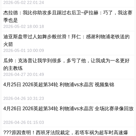
2026-05-02 22:01:24
杰拉德：我比你助攻多且踢过右后卫~萨拉赫：巧了，我这赛
季也是
2026-05-02 18:00:18
迪亚斯盘带过人如舞步般丝滑！拜仁：感谢利物浦老铁送的
火箭
2026-05-01 10:00:09
瓜帅：克洛普让我学到很多，多亏了他，让我成为一名更好
的主教练
2026-04-27 20:01:49
4月25日 2026英超第34轮 利物浦vs水晶宫 视频集锦
2026-04-26 10:31:23
4月26日 2026英超第34轮 利物浦vs水晶宫 全场比赛录像回放
2026-04-26 01:15:03
???原因查明！西班牙法院裁定，若塔车祸为超车时高速爆