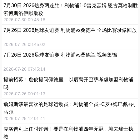
7月30日 2026热身两连胜！利物浦1-0雷克瑟姆 恩古莫哈制胜
索博斯洛伊献助攻
2026-07-30 09:45:18
7月26日 2026足球友谊赛 利物浦vs桑德兰 全场比赛录像回放
2026-07-26 08:45:02
7月26日 2026足球友谊赛 利物浦vs桑德兰 视频集锦
2026-07-26 07:45:14
提前招募！詹俊提问佩德里：以后离开巴萨考虑加盟利物浦
吗
2026-07-26 00:01:13
詹姆斯谈最喜欢的足球运动员：利物浦全员+C罗+姆巴佩+内
马尔
2026-07-25 12:01:41
克洛普刚上任时许诺！要是在利物浦四年无冠，就去瑞士执
教