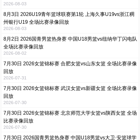
2026-08-03
8月3日 2026U19青年篮球联赛第1轮 上海久事U19vs浙江稠
州银行U19 全场比赛录像回放
2026-08-03
8月2日 2026国青男篮热身赛 中国U18男篮vs纽纳华丁闪电队
全场比赛录像回放
2026-08-02
7月30日 2026女篮锦标赛 合肥女篮vs山东女篮 全场比赛录像
回放
2026-07-31
7月30日 2026女篮锦标赛 武汉女篮vs新疆女篮 全场比赛录像
回放
2026-07-30
7月30日 2026女篮锦标赛 北京师范大学女篮vs陕西女篮 全场
比赛录像回放
2026-07-30
7月30日 2026国青男篮热身赛 中国U18男篮vs大卫·安篮球学