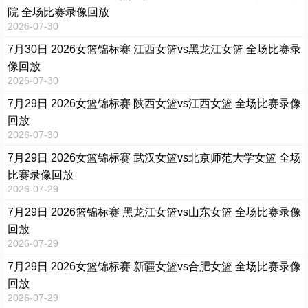
院 全场比赛录像回放
2026-07-30
7月30日 2026女篮锦标赛 江西女篮vs黑龙江女篮 全场比赛录
像回放
2026-07-30
7月29日 2026女篮锦标赛 陕西女篮vs江西女篮 全场比赛录像
回放
2026-07-30
7月29日 2026女篮锦标赛 武汉女篮vs北京师范大学女篮 全场
比赛录像回放
2026-07-29
7月29日 2026篮锦标赛 黑龙江女篮vs山东女篮 全场比赛录像
回放
2026-07-29
7月29日 2026女篮锦标赛 新疆女篮vs合肥女篮 全场比赛录像
回放
2026-07-29