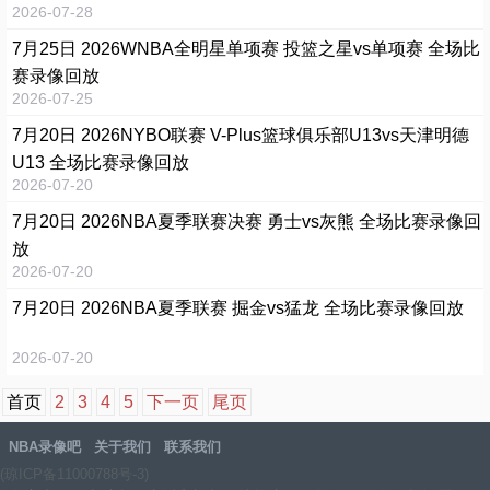
2026-07-28
7月25日 2026WNBA全明星单项赛 投篮之星vs单项赛 全场比
赛录像回放
2026-07-25
7月20日 2026NYBO联赛 V-Plus篮球俱乐部U13vs天津明德
U13 全场比赛录像回放
2026-07-20
7月20日 2026NBA夏季联赛决赛 勇士vs灰熊 全场比赛录像回
放
2026-07-20
7月20日 2026NBA夏季联赛 掘金vs猛龙 全场比赛录像回放
2026-07-20
首页
2
3
4
5
下一页
尾页
NBA录像吧
关于我们
联系我们
(琼ICP备11000788号-3)