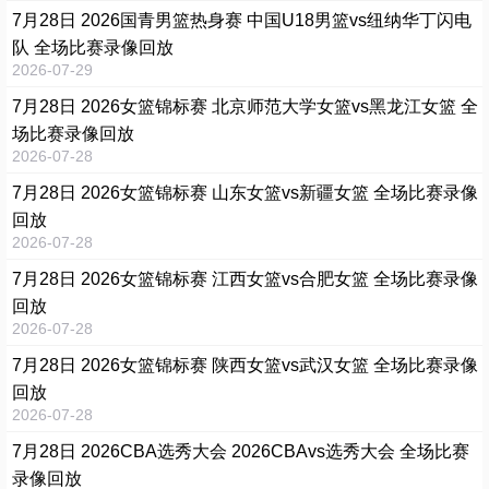
7月28日 2026国青男篮热身赛 中国U18男篮vs纽纳华丁闪电
队 全场比赛录像回放
2026-07-29
7月28日 2026女篮锦标赛 北京师范大学女篮vs黑龙江女篮 全
场比赛录像回放
2026-07-28
7月28日 2026女篮锦标赛 山东女篮vs新疆女篮 全场比赛录像
回放
2026-07-28
7月28日 2026女篮锦标赛 江西女篮vs合肥女篮 全场比赛录像
回放
2026-07-28
7月28日 2026女篮锦标赛 陕西女篮vs武汉女篮 全场比赛录像
回放
2026-07-28
7月28日 2026CBA选秀大会 2026CBAvs选秀大会 全场比赛
录像回放