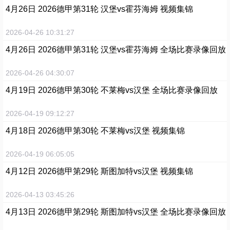
4月26日 2026德甲第31轮 汉堡vs霍芬海姆 视频集锦
2026-04-26 10:31:27
4月26日 2026德甲第31轮 汉堡vs霍芬海姆 全场比赛录像回放
2026-04-26 04:30:07
4月19日 2026德甲第30轮 不莱梅vs汉堡 全场比赛录像回放
2026-04-19 09:12:27
4月18日 2026德甲第30轮 不莱梅vs汉堡 视频集锦
2026-04-19 06:05:05
4月12日 2026德甲第29轮 斯图加特vs汉堡 视频集锦
2026-04-13 03:45:26
4月13日 2026德甲第29轮 斯图加特vs汉堡 全场比赛录像回放