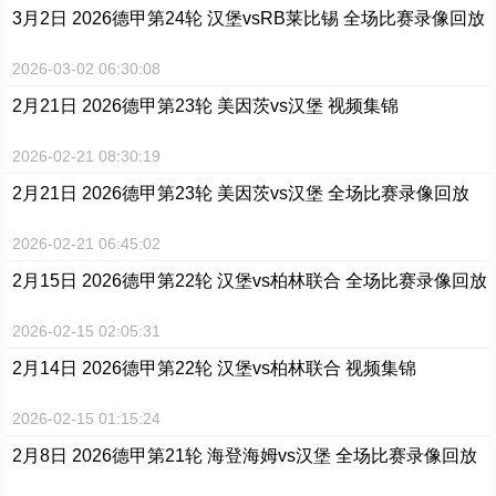
3月2日 2026德甲第24轮 汉堡vsRB莱比锡 全场比赛录像回放
2026-03-02 06:30:08
2月21日 2026德甲第23轮 美因茨vs汉堡 视频集锦
2026-02-21 08:30:19
2月21日 2026德甲第23轮 美因茨vs汉堡 全场比赛录像回放
2026-02-21 06:45:02
2月15日 2026德甲第22轮 汉堡vs柏林联合 全场比赛录像回放
2026-02-15 02:05:31
2月14日 2026德甲第22轮 汉堡vs柏林联合 视频集锦
2026-02-15 01:15:24
2月8日 2026德甲第21轮 海登海姆vs汉堡 全场比赛录像回放