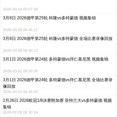
2026-03-14 00:07:48
3月8日 2026德甲第25轮 科隆vs多特蒙德 视频集锦
2026-03-08 06:45:22
3月8日 2026德甲第25轮 科隆vs多特蒙德 全场比赛录像回放
2026-03-08 04:30:12
3月1日 2026德甲第24轮 多特蒙德vs拜仁慕尼黑 视频集锦
2026-03-01 08:30:30
3月1日 2026德甲第24轮 多特蒙德vs拜仁慕尼黑 全场比赛录
像回放
2026-03-01 04:45:03
2月26日 2026欧冠1/8决赛附加赛 亚特兰大vs多特蒙德 视频
集锦
2026-02-26 06:30:14