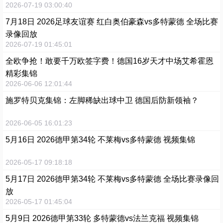
2026-07-19 03:00:40
7月18日 2026足球友谊赛 红白奥伯豪森vs多特蒙德 全场比赛
录像回放
2026-07-19 01:45:01
全欧争抢！敢要千万欧签字费！德国16岁天才中场艾希霍恩
精彩集锦
2026-06-06 12:01:44
施罗特贝克集锦：左脚稀缺出球中卫 德国后防新领袖？
2026-06-05 16:01:23
5月16日 2026德甲第34轮 不莱梅vs多特蒙德 视频集锦
2026-05-17 09:18:18
5月17日 2026德甲第34轮 不莱梅vs多特蒙德 全场比赛录像回
放
2026-05-17 01:45:04
5月9日 2026德甲第33轮 多特蒙德vs法兰克福 视频集锦