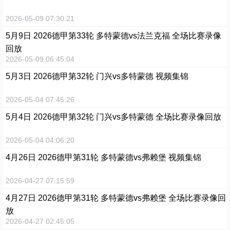
2026-05-09 07:30:21
5月9日 2026德甲第33轮 多特蒙德vs法兰克福 全场比赛录像
回放
2026-05-09 06:45:04
5月3日 2026德甲第32轮 门兴vs多特蒙德 视频集锦
2026-05-04 07:45:26
5月4日 2026德甲第32轮 门兴vs多特蒙德 全场比赛录像回放
2026-05-04 04:06:20
4月26日 2026德甲第31轮 多特蒙德vs弗赖堡 视频集锦
2026-04-27 07:15:59
4月27日 2026德甲第31轮 多特蒙德vs弗赖堡 全场比赛录像回
放
2026-04-27 02:45:05