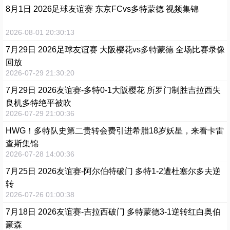
8月1日 2026足球友谊赛 东京FCvs多特蒙德 视频集锦
2026-08-01 20:30:13
7月29日 2026足球友谊赛 大阪樱花vs多特蒙德 全场比赛录像
回放
2026-07-29 21:30:20
7月29日 2026友谊赛-多特0-1大阪樱花 所罗门制胜吉拉西失
良机多特绝平被吹
2026-07-29 21:00:36
HWG！多特队史第二贵转会费引进希腊18岁妖星，来看卡雷
查斯集锦
2026-07-28 14:00:36
7月25日 2026友谊赛-阿尔伯特破门 多特1-2遭杜塞尔多夫逆
转
2026-07-26 01:00:38
7月18日 2026友谊赛-吉拉西破门 多特蒙德3-1逆转红白奥伯
豪森