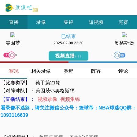
直播
录像
集锦
短视频
完赛
已结束
美因茨
奥格斯堡
2025-02-08 22:30
为
为
0
视频直播↓↓↓
0
主
客
队
队
赛况
相关录像
赛程
阵容
评论
点
点
【比赛类型】
德甲第21轮
赞
赞
【对阵球队】：
美因茨vs奥格斯堡
【直播结束】：
视频录像
视频集锦
看录像不迷路，请关注微信公众号：篮球帝；NBA球迷QQ群：
1093116639